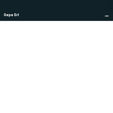
Gepa Srl
Via IV Novembre 92 – 20021 Bollate MI
Tel.
02 3505585
| Fax.
02 38306545
info@gepasrl.it
Link utili
Chi siamo
Blog
Contatti