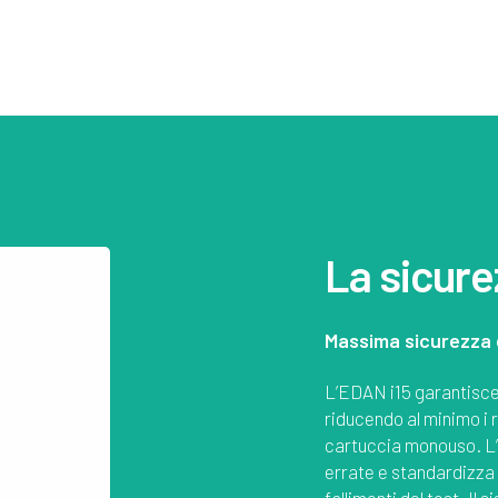
La sicurez
Massima sicurezza 
L’EDAN i15 garantisce
riducendo al minimo i r
cartuccia monouso. L’
errate e standardizza
fallimenti del test. Il 