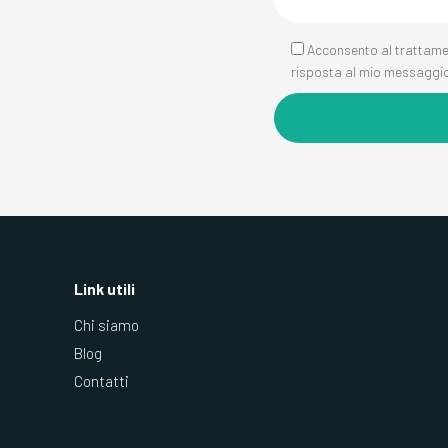
Acconsento al trattament
risposta al mio messaggio
Link utili
Chi siamo
Blog
Contatti