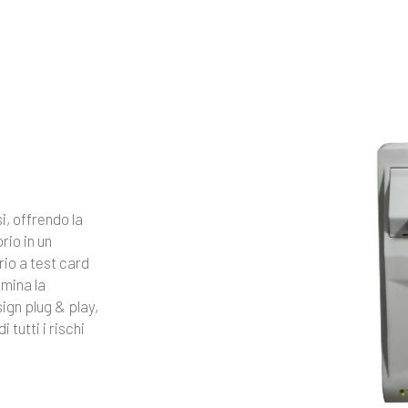
i, offrendo la
rio in un
rio a test card
mina la
ign plug & play,
tutti i rischi