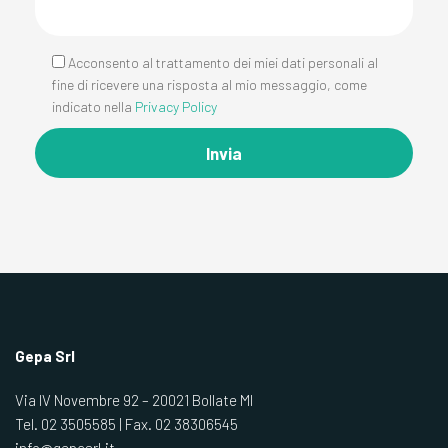
Acconsento al trattamento dei miei dati personali al
fine di ricevere una risposta al mio messaggio, come
indicato nella
Privacy Policy
Gepa Srl
Via IV Novembre 92 – 20021 Bollate MI
Tel.
02 3505585
| Fax.
02 38306545